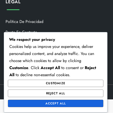
LEGAL
Política De Privacidad
Ponte En Contacto
We respect your privacy
Quiénes Somos
Cookies help us improve your experience, deliver
Política De Cookies
personalized content, and analyze traffic. You can
choose which cookies to allow by clicking
Términos De Servicio
Customize
. Click
Accept All
to consent or
Reject
All
to decline non-essential cookies.
CUSTOMIZE
Theme Memorial Blog by
Kantipur Themes
REJECT ALL
ACCEPT ALL