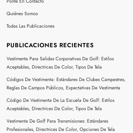
Ponte En Contacto
t
Quiénes Somos
s
Todas Las Publicaciones
p
a
PUBLICACIONES RECIENTES
g
Vestimenta Para Salidas Corporativas De Golf: Estilos
Aceptables, Directrices De Color, Tipos De Tela
i
Códigos De Vestimenta: Estándares De Clubes Campestres,
n
Reglas De Campos Públicos, Expectativas De Vestimenta
a
Código De Vestimenta De La Escuela De Golf: Estilos
Aceptables, Directrices De Color, Tipos De Tela
t
Vestimenta De Golf Para Transmisiones: Estándares
i
Profesionales, Directrices De Color, Opciones De Tela