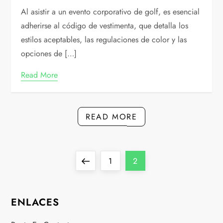
Al asistir a un evento corporativo de golf, es esencial
adherirse al código de vestimenta, que detalla los
estilos aceptables, las regulaciones de color y las
opciones de […]
Read More
READ MORE
P
Previous
Page
Page
1
2
o
page
ENLACES
s