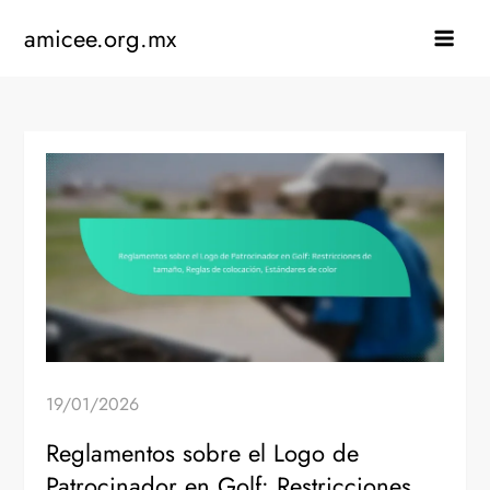
Skip
amicee.org.mx
to
content
19/01/2026
Reglamentos sobre el Logo de
Patrocinador en Golf: Restricciones