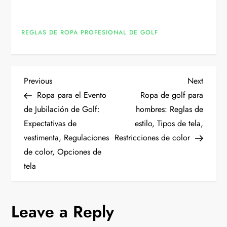
REGLAS DE ROPA PROFESIONAL DE GOLF
P
Previous
Next
Previous
Next
Post
Post
Ropa para el Evento
Ropa de golf para
o
de Jubilación de Golf:
hombres: Reglas de
Expectativas de
estilo, Tipos de tela,
s
vestimenta, Regulaciones
Restricciones de color
t
de color, Opciones de
tela
n
a
Leave a Reply