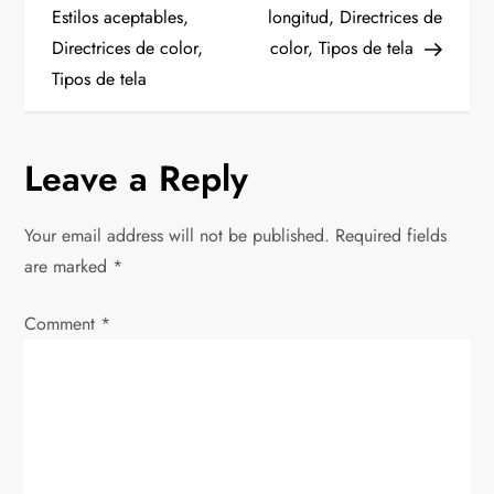
Estilos aceptables,
longitud, Directrices de
s
Directrices de color,
color, Tipos de tela
t
Tipos de tela
n
Leave a Reply
a
v
Your email address will not be published.
Required fields
are marked
*
i
Comment
*
g
a
t