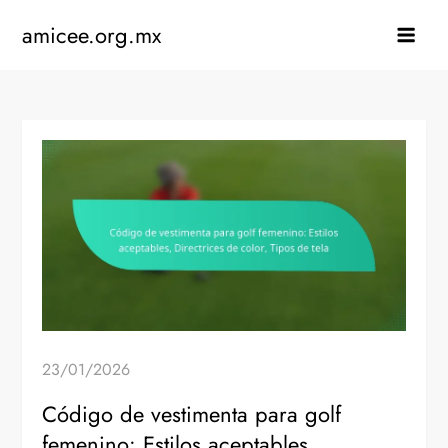
Skip
amicee.org.mx
to
content
23/01/2026
Código de vestimenta para golf
femenino: Estilos aceptables,