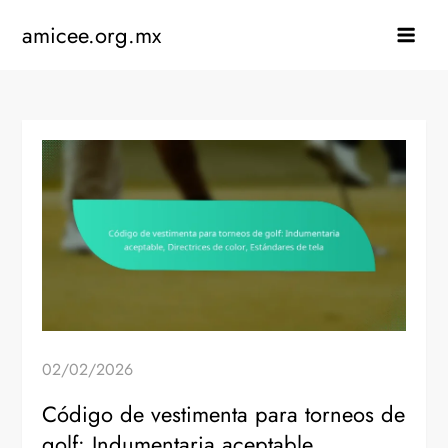
Skip
amicee.org.mx
to
content
02/02/2026
Código de vestimenta para torneos de
golf: Indumentaria aceptable,