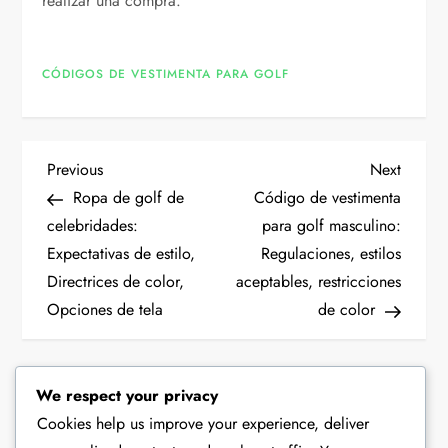
realizar una compra.
CÓDIGOS DE VESTIMENTA PARA GOLF
P
Previous
Next
Previous
Next
Post
Post
Ropa de golf de
Código de vestimenta
o
celebridades:
para golf masculino:
Expectativas de estilo,
Regulaciones, estilos
s
Directrices de color,
aceptables, restricciones
t
Opciones de tela
de color
n
Leave a Reply
We respect your privacy
a
Cookies help us improve your experience, deliver